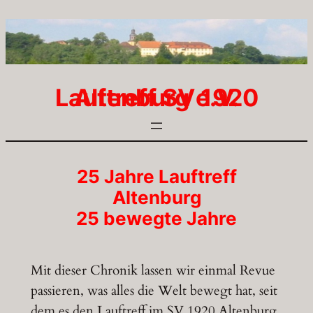
Zum
Inhalt
springen
Lauftreff SV 1920 Altenburg e.V.
25 Jahre Lauftreff
Altenburg
25 bewegte Jahre
Mit dieser Chronik lassen wir einmal Revue
passieren, was alles die Welt bewegt hat, seit
dem es den Lauftreff im SV 1920 Altenburg